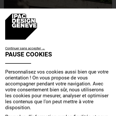
USE
Continuer sans accepter →
JURY - BACHELOR GRAPHIC DESIGN
PAUSE COOKIES
OF
PERSONAL
DATA
Personnalisez vos cookies aussi bien que votre
AND
orientation !
On vous propose de vous
accompagner pendant votre navigation.
Avec
COOKIES
votre consentement bien sûr, nous utiliserons
les cookies pour mesurer, analyser et optimiser
les contenus que l’on peut mettre à votre
disposition.