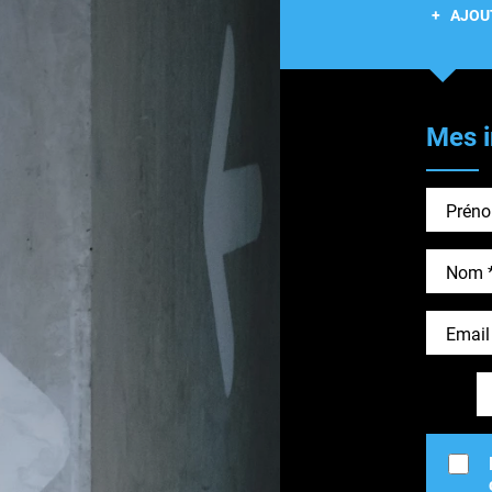
+ AJOU
Mes i
Prénom
Nom
Email
T
Télépho