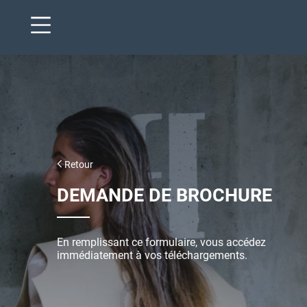
Aller
au
contenu
principal
Retour
DEMANDE DE BROCHURE
En remplissant ce formulaire, vous accédez
immédiatement à vos téléchargements.