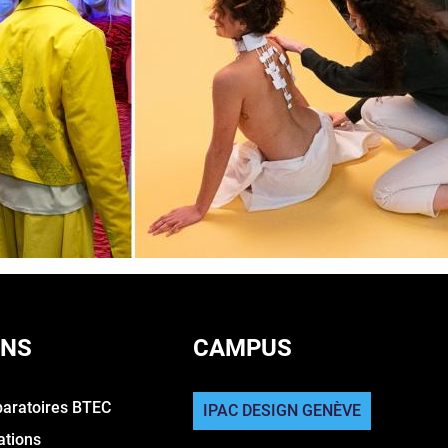
ONS
CAMPUS
paratoires BTEC
IPAC DESIGN GENÈVE
ations