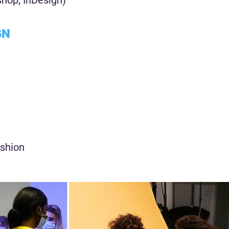
shop, InDesign)
GN
ashion