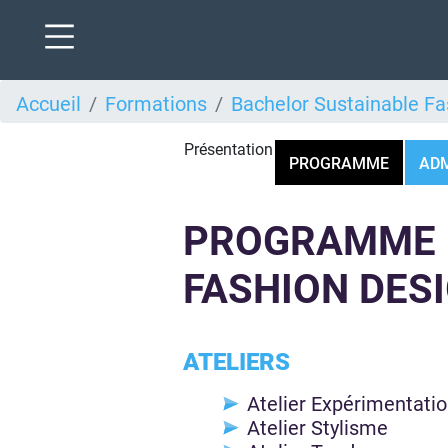
Aller
Accueil
Formations
Bachelor Sustainable Fa
au
contenu
principal
Présentation
PROGRAMME
ADM
PROGRAMME 
FASHION DES
ATELIERS
Atelier Expérimentati
Atelier Stylisme