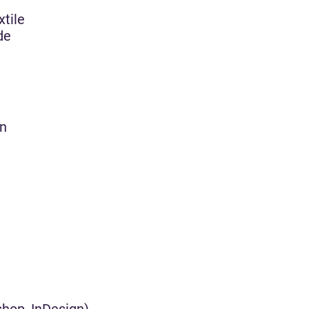
xtile
de
on