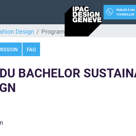
PARLER À UN
CONSEILLER
shion Design
Programme
ISSION
FAQ
DU BACHELOR SUSTAIN
IGN
on