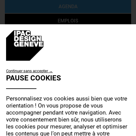
AGENDA
EMPLOIS
LES TÉMOIGNAGES
ACCÈS / CONTACT
USE
Continuer sans accepter →
PAUSE COOKIES
OF
Type de Contrat:
PERSONAL
DATA
Personnalisez vos cookies aussi bien que votre
Tout
AND
orientation !
On vous propose de vous
accompagner pendant votre navigation.
Avec
COOKIES
Alternance
votre consentement bien sûr, nous utiliserons
Stage
les cookies pour mesurer, analyser et optimiser
les contenus que l’on peut mettre à votre