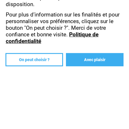
disposition.
Pour plus d’information sur les finalités et pour
personnaliser vos préférences, cliquez sur le
Aucun résultat ne correspond à ce(s) critère(s)
bouton "On peut choisir ?".
Merci de votre
confiance et bonne visite.
Politique de
confidentialité
On peut choisir ?
Avec plaisir
IPAC DESIGN
FORMATIONS
CAMPUS