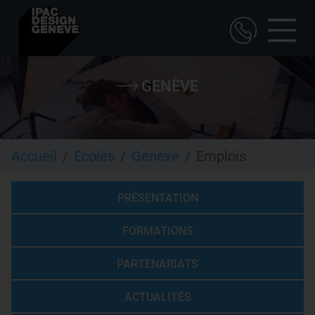
Aller
au
GENÈVE
contenu
principal
Accueil
Ecoles
Genève
Emplois
PRÉSENTATION
FORMATIONS
PARTENARIATS
ACTUALITÉS