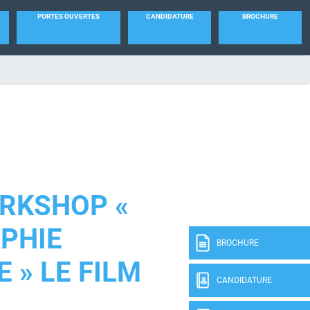
PORTES OUVERTES
CANDIDATURE
BROCHURE
RKSHOP «
PHIE
BROCHURE
 » LE FILM
CANDIDATURE