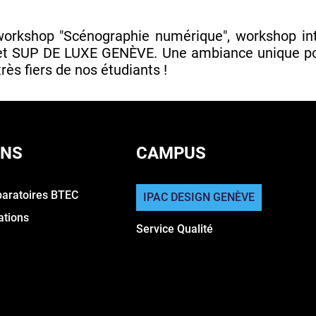
workshop "Scénographie numérique", workshop inte
SUP DE LUXE GENÈVE. Une ambiance unique pour
rès fiers de nos étudiants !
ONS
CAMPUS
paratoires BTEC
IPAC DESIGN GENÈVE
ations
Service Qualité