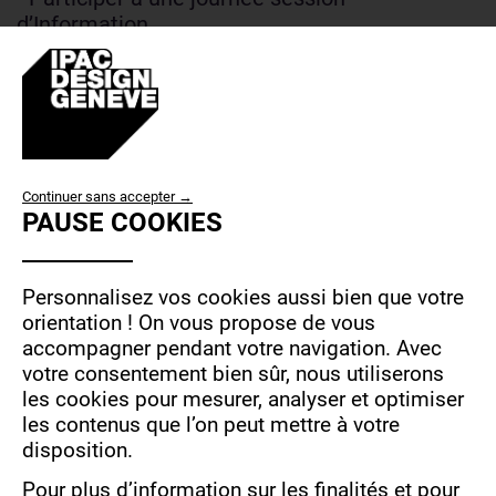
d’Information
- Transmettre son dossier de candidature
complet
- Être admis suite à l’entretien d’admission
DOSSIER DE CANDIDATURE
USE
Continuer sans accepter →
Le dossier de candidature se compose des
PAUSE COOKIES
OF
pièces suivantes
PERSONAL
- Contrat d’admission dûment complété
DATA
Personnalisez vos cookies aussi bien que votre
paraphé et signé
AND
orientation !
On vous propose de vous
- Curriculum Vitae
accompagner pendant votre navigation.
Avec
COOKIES
- Présentation de vos motivations (format au
votre consentement bien sûr, nous utiliserons
choix)
les cookies pour mesurer, analyser et optimiser
- Copies de vos diplômes et relevés de notes
les contenus que l’on peut mettre à votre
de votre dernière année d’étude
disposition.
- Copie de votre pièce d’identité valide (carte
Pour plus d’information sur les finalités et pour