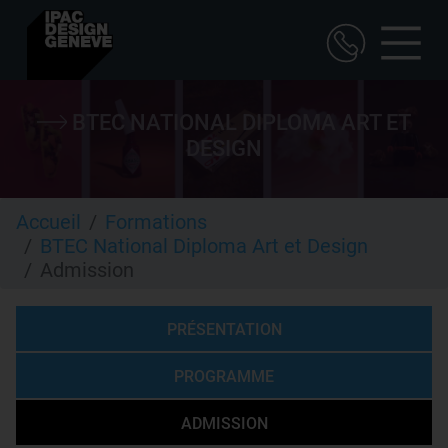
Aller
au
BTEC NATIONAL DIPLOMA ART ET
contenu
DESIGN
principal
Accueil
Formations
BTEC National Diploma Art et Design
Admission
PRÉSENTATION
PROGRAMME
ADMISSION