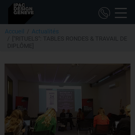
Aller
Accueil
Actualités
au
["RITUELS": TABLES RONDES & TRAVAIL DE
contenu
principal
DIPLÔME]