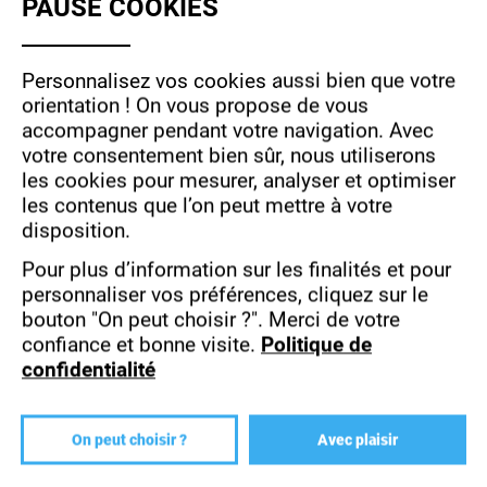
PAUSE COOKIES
OF
l’écoute, le sens de l’argumentation, le sens de
la communication, la réactivité, la capacité à
PERSONAL
collaborer et à co-créer, le sens auto critique,
DATA
Personnalisez vos cookies aussi bien que votre
une force de travail.
AND
orientation !
On vous propose de vous
accompagner pendant votre navigation.
Avec
COOKIES
votre consentement bien sûr, nous utiliserons
les cookies pour mesurer, analyser et optimiser
les contenus que l’on peut mettre à votre
QUELLES SONT LES COMPÉTENCES
disposition.
DU DESIGNER RETAIL ?
Pour plus d’information sur les finalités et pour
Les compétences ont à la fois de l’ordre de la
personnaliser vos préférences, cliquez sur le
réflexion, de l’analyse et de la création :
bouton "On peut choisir ?".
Merci de votre
confiance et bonne visite.
Politique de
confidentialité
comprendre les problématiques.
comprendre les enjeux stratégiques
des marques
On peut choisir ?
Avec plaisir
comprendre les territoires de marques